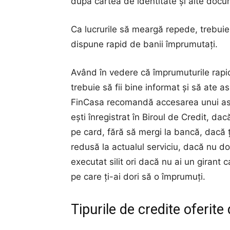
după cartea de identitate și alte docume
Ca lucrurile să meargă repede, trebuie s
dispune rapid de banii împrumutați.
Având în vedere că împrumuturile rapi
trebuie să fii bine informat și să ate as
FinCasa recomandă accesarea unui ast
ești înregistrat în Biroul de Credit, da
pe card, fără să mergi la bancă, dacă 
redusă la actualul serviciu, dacă nu do
executat silit ori dacă nu ai un girant 
pe care ți-ai dori să o împrumuți.
Tipurile de credite oferit