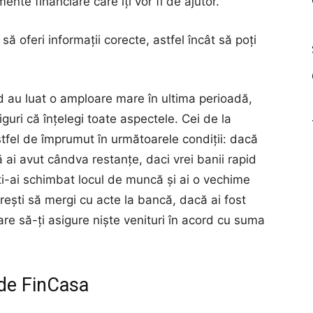
nte financiare care îți vor fi de ajutor.
ă oferi informații corecte, astfel încât să poți
d au luat o amploare mare în ultima perioadă,
iguri că înțelegi toate aspectele. Cei de la
fel de împrumut în următoarele condiții: dacă
că ai avut cândva restanțe, daci vrei banii rapid
ți-ai schimbat locul de muncă și ai o vechime
rești să mergi cu acte la bancă, dacă ai fost
care să-ți asigure niște venituri în acord cu suma
e de FinCasa