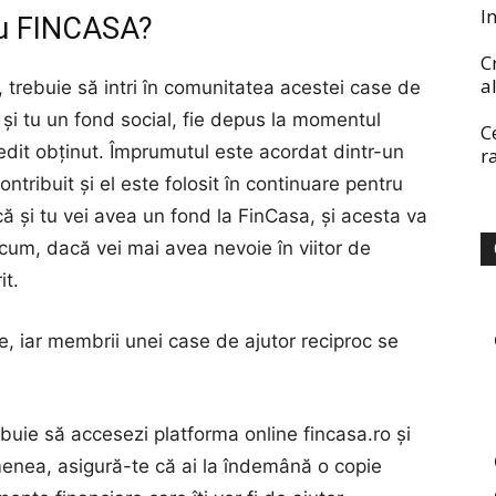
I
u FINCASA?
C
a
trebuie să intri în comunitatea acestei case de
a și tu un fond social, fie depus la momentul
C
 credit obținut. Împrumutul este acordat dintr-un
r
ntribuit și el este folosit în continuare pentru
 și tu vei avea un fond la FinCasa, și acesta va
ă cum, dacă vei mai avea nevoie în viitor de
it.
e, iar membrii unei case de ajutor reciproc se
buie să accesezi platforma online fincasa.ro și
emenea, asigură-te că ai la îndemână o copie