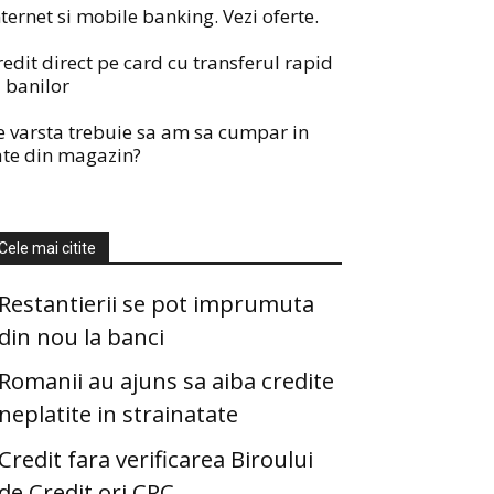
nternet si mobile banking. Vezi oferte.
redit direct pe card cu transferul rapid
l banilor
e varsta trebuie sa am sa cumpar in
ate din magazin?
Cele mai citite
Restantierii se pot imprumuta
din nou la banci
Romanii au ajuns sa aiba credite
neplatite in strainatate
Credit fara verificarea Biroului
de Credit ori CRC