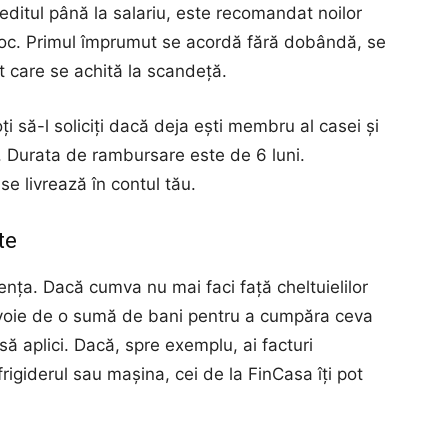
editul până la salariu, este recomandat noilor
loc. Primul împrumut se acordă fără dobândă, se
 care se achită la scandeță.
oți să-l soliciți dacă deja ești membru al casei și
t. Durata de rambursare este de 6 luni.
se livrează în contul tău.
te
gența. Dacă cumva nu mai faci față cheltuielilor
 nevoie de o sumă de bani pentru a cumpăra ceva
 să aplici. Dacă, spre exemplu, ai facturi
frigiderul sau mașina, cei de la FinCasa îți pot