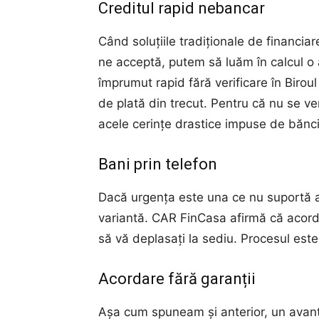
Creditul rapid nebancar
Când soluțiile tradiționale de financiar
ne acceptă, putem să luăm în calcul o
împrumut rapid fără verificare în Biroul
de plată din trecut. Pentru că nu se ver
acele cerințe drastice impuse de bănci, c
Bani prin telefon
Dacă urgența este una ce nu suportă am
variantă. CAR FinCasa afirmă că acordă
să vă deplasați la sediu. Procesul este 
Acordare fără garanții
Așa cum spuneam și anterior, un avant