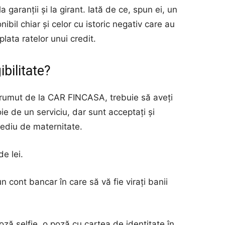
la garanții și la girant. Iată de ce, spun ei, un
nibil chiar și celor cu istoric negativ care au
plata ratelor unui credit.
ibilitate?
prumut de la CAR FINCASA, trebuie să aveți
ie de un serviciu, dar sunt acceptați și
ncediu de maternitate.
e lei.
 cont bancar în care să vă fie virați banii
poză selfie, o poză cu cartea de identitate în