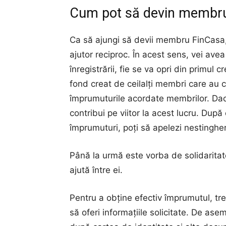
Cum pot să devin membr
Ca să ajungi să devii membru FinCasa, 
ajutor reciproc. În acest sens, vei ave
înregistrării, fie se va opri din primul
fond creat de ceilalți membri care au co
împrumuturile acordate membrilor. Dacă
contribui pe viitor la acest lucru. Dup
împrumuturi, poți să apelezi nestingher
Până la urmă este vorba de solidaritat
ajută între ei.
Pentru a obține efectiv împrumutul, tre
să oferi informațiile solicitate. De as