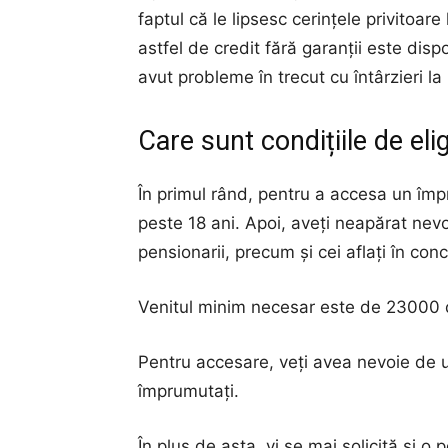
faptul că le lipsesc cerințele privitoare 
astfel de credit fără garanții este dispo
avut probleme în trecut cu întârzieri la 
Care sunt condițiile de elig
În primul rând, pentru a accesa un îm
peste 18 ani. Apoi, aveți neapărat nevo
pensionarii, precum și cei aflați în co
Venitul minim necesar este de 23000 d
Pentru accesare, veți avea nevoie de un
împrumutați.
În plus de asta, vi se mai solicită și o 