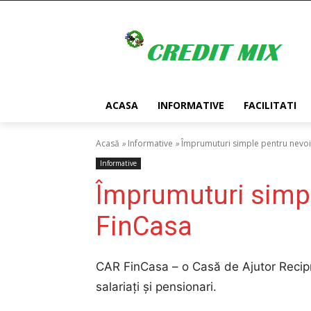
ACASA
INFORMATIVE
FACILITATI
Acasă
»
Informative
»
Împrumuturi simple pentru nevoi
Informative
Împrumuturi simpl
FinCasa
CAR FinCasa – o Casă de Ajutor Recipr
salariați și pensionari.