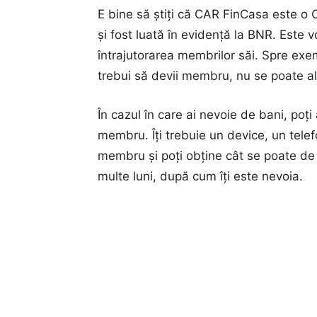
E bine să știți că CAR FinCasa este o 
și fost luată în evidență la BNR. Este 
întrajutorarea membrilor săi. Spre ex
trebui să devii membru, nu se poate alt
În cazul în care ai nevoie de bani, poți 
membru. Îți trebuie un device, un telef
membru și poți obține cât se poate de 
multe luni, după cum îți este nevoia.