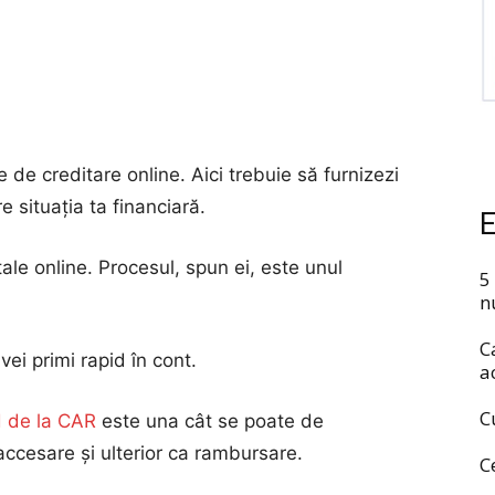
 de creditare online. Aici trebuie să furnizezi
e situația ta financiară.
E
ale online. Procesul, spun ei, este unul
5
n
C
vei primi rapid în cont.
a
C
d de la CAR
este una cât se poate de
 accesare și ulterior ca rambursare.
C